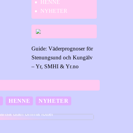
HENNE
NYHETER
Guide: Väderprognoser för
Stenungsund och Kungälv
– Yr, SMHI & Yr.no
M
HENNE
NYHETER
ansa utan ömma fötter