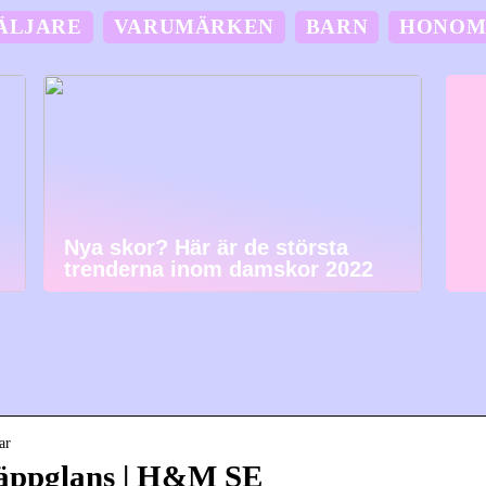
ÄLJARE
VARUMÄRKEN
BARN
HONO
Nya skor? Här är de största
trenderna inom damskor 2022
ar
äppglans | H&M SE