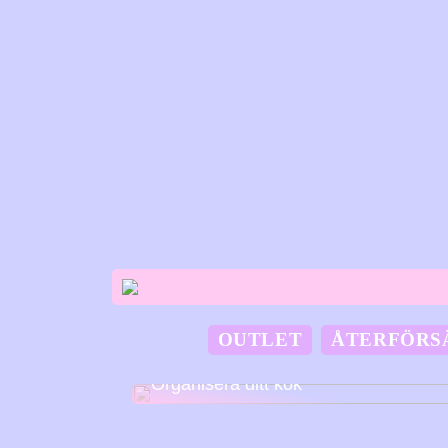
OUTLET
ÅTERFÖRS
Organisera ditt kök