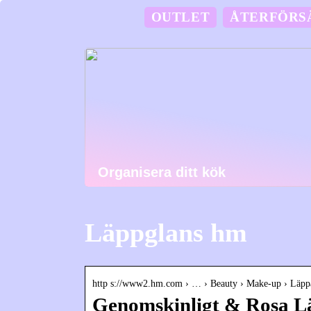
OUTLET
ÅTERFÖRS
Organisera ditt kök
Läppglans hm
http s://www2.hm.com › … › Beauty › Make-up › Läpp
Genomskinligt & Rosa L