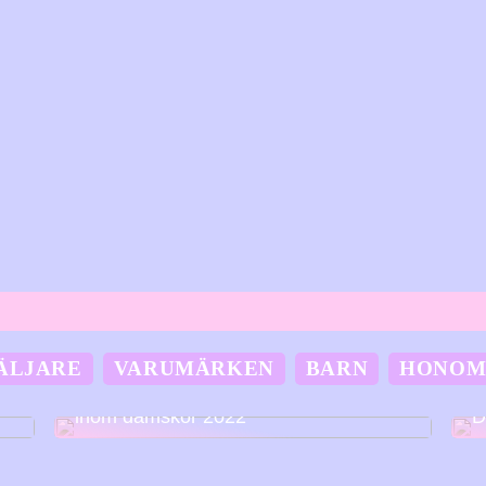
ÄLJARE
VARUMÄRKEN
BARN
HONO
Nya skor? Här är de största trenderna
inom damskor 2022
D