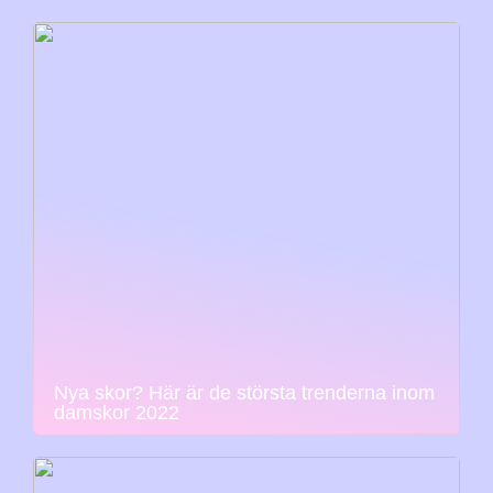
Nya skor? Här är de största trenderna inom
damskor 2022