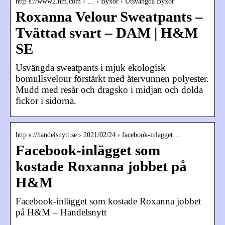
http s://www2.hm.com › … › Byxor › Utsvängda Byxor
Roxanna Velour Sweatpants –
Tvättad svart – DAM | H&M
SE
Usvängda sweatpants i mjuk ekologisk
bomullsvelour förstärkt med återvunnen polyester.
Mudd med resår och dragsko i midjan och dolda
fickor i sidorna.
http s://handelsnytt.se › 2021/02/24 › facebook-inlagget…
Facebook-inlägget som
kostade Roxanna jobbet på
H&M
Facebook-inlägget som kostade Roxanna jobbet
på H&M – Handelsnytt