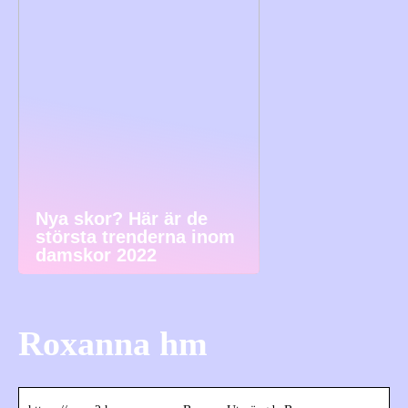
Nya skor? Här är de
största trenderna inom
damskor 2022
Roxanna hm