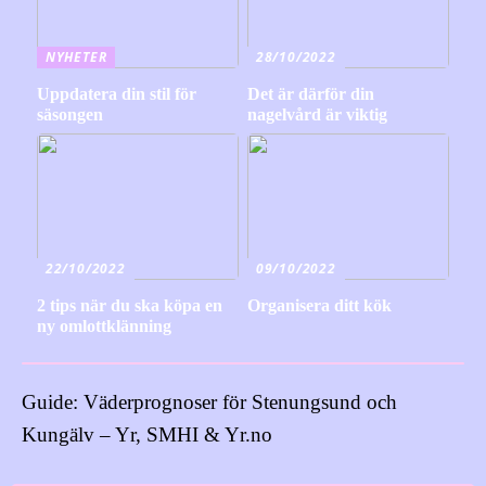
NYHETER
28/10/2022
Uppdatera din stil för
Det är därför din
säsongen
nagelvård är viktig
22/10/2022
09/10/2022
2 tips när du ska köpa en
Organisera ditt kök
ny omlottklänning
Guide: Väderprognoser för Stenungsund och
Kungälv – Yr, SMHI & Yr.no