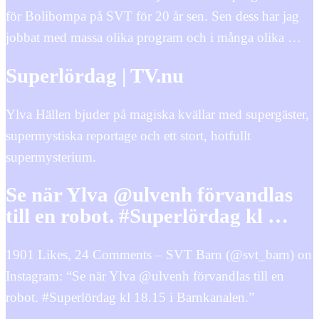
för Bolibompa på SVT för 20 år sen. Sen dess har jag
jobbat med massa olika program och i många olika …
Superlördag | TV.nu
Ylva Hällen bjuder på magiska kvällar med supergäster,
supermystiska reportage och ett stort, hotfullt
supermysterium.
Se när Ylva @ulvenh förvandlas
till en robot. #Superlördag kl …
1901 Likes, 24 Comments – SVT Barn (@svt_barn) on
Instagram: “Se när Ylva @ulvenh förvandlas till en
robot. #Superlördag kl 18.15 i Barnkanalen.”